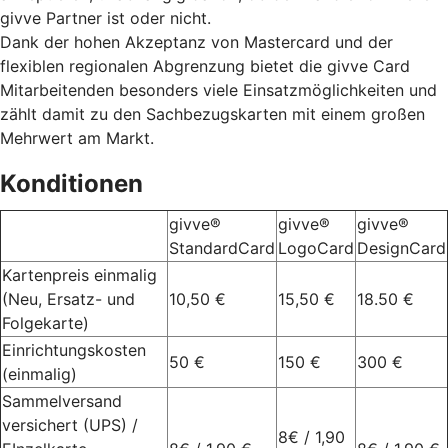
givve Partner ist oder nicht.
Dank der hohen Akzeptanz von Mastercard und der
flexiblen regionalen Abgrenzung bietet die givve Card
Mitarbeitenden besonders viele Einsatzmöglichkeiten und
zählt damit zu den Sachbezugskarten mit einem großen
Mehrwert am Markt.
Konditionen
givve®
givve®
givve®
StandardCard
LogoCard
DesignCard
Kartenpreis einmalig
(Neu, Ersatz- und
10,50 €
15,50 €
18.50 €
Folgekarte)
Einrichtungskosten
50 €
150 €
300 €
(einmalig)
Sammelversand
versichert (UPS) /
8€ / 1,90