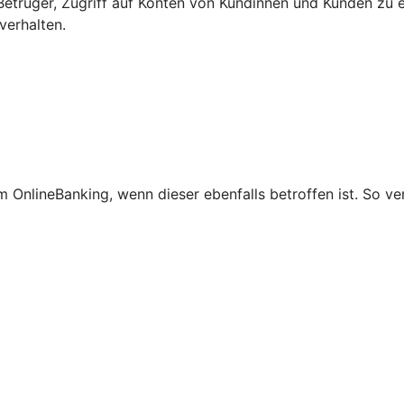
etrüger, Zugriff auf Konten von Kundinnen und Kunden zu e
verhalten.
 OnlineBanking, wenn dieser ebenfalls betroffen ist. So ve