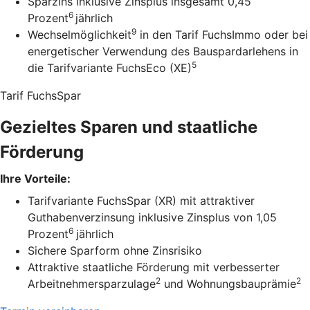
Sparzins inklusive Zinsplus insgesamt 0,45
6
Prozent
jährlich
9
Wechselmöglichkeit
in den Tarif FuchsImmo oder bei
energetischer Verwendung des Bauspardarlehens in
5
die Tarifvariante FuchsEco (XE)
Tarif FuchsSpar
Gezieltes Sparen und staatliche
Förderung
Ihre Vorteile:
Tarifvariante FuchsSpar (XR) mit attraktiver
Guthabenverzinsung inklusive Zinsplus von 1,05
6
Prozent
jährlich
Sichere Sparform ohne Zinsrisiko
Attraktive staatliche Förderung mit verbesserter
2
2
Arbeitnehmersparzulage
und Wohnungsbauprämie