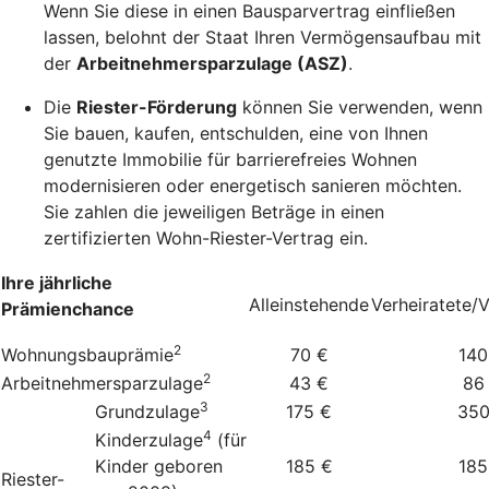
Wenn Sie diese in einen Bausparvertrag einfließen
lassen, belohnt der Staat Ihren Vermögensaufbau mit
der
Arbeitnehmersparzulage (ASZ)
.
Die
Riester-Förderung
können Sie verwenden, wenn
Sie bauen, kaufen, entschulden, eine von Ihnen
genutzte Immobilie für barrierefreies Wohnen
modernisieren oder energetisch sanieren möchten.
Sie zahlen die jeweiligen Beträge in einen
zertifizierten Wohn-Riester-Vertrag ein.
Ihre jährliche
Alleinstehende
Verheiratete/
Prämienchance
2
Wohnungsbauprämie
70 €
140
2
Arbeitnehmersparzulage
43 €
86
3
Grundzulage
175 €
350
4
Kinderzulage
(für
Kinder geboren
185 €
185
Riester-