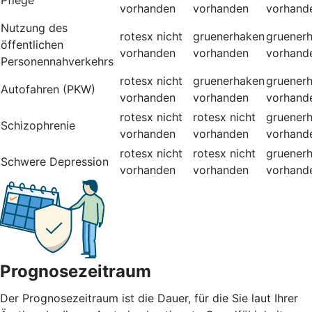
vorhanden
vorhanden
vorhand
Nutzung des
rotesx
nicht
gruenerhaken
gruener
öffentlichen
vorhanden
vorhanden
vorhand
Personennahverkehrs
rotesx
nicht
gruenerhaken
gruener
Autofahren (PKW)
vorhanden
vorhanden
vorhand
rotesx
nicht
rotesx
nicht
gruener
Schizophrenie
vorhanden
vorhanden
vorhand
rotesx
nicht
rotesx
nicht
gruener
Schwere Depression
vorhanden
vorhanden
vorhand
Prognosezeitraum
Der Prognosezeitraum ist die Dauer, für die Sie laut Ihrer