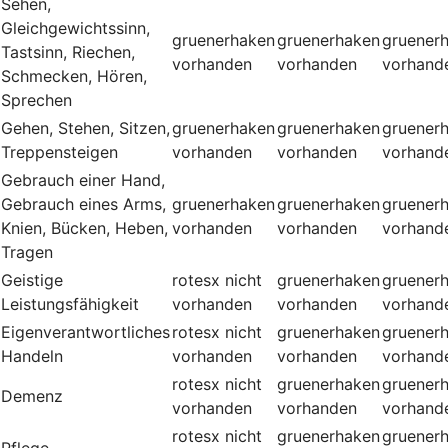
Sehen,
Gleichgewichtssinn,
gruenerhaken
gruenerhaken
gruener
Tastsinn, Riechen,
vorhanden
vorhanden
vorhand
Schmecken, Hören,
Sprechen
Gehen, Stehen, Sitzen,
gruenerhaken
gruenerhaken
gruener
Treppensteigen
vorhanden
vorhanden
vorhand
Gebrauch einer Hand,
Gebrauch eines Arms,
gruenerhaken
gruenerhaken
gruener
Knien, Bücken, Heben,
vorhanden
vorhanden
vorhand
Tragen
Geistige
rotesx
nicht
gruenerhaken
gruener
Leistungsfähigkeit
vorhanden
vorhanden
vorhand
Eigenverantwortliches
rotesx
nicht
gruenerhaken
gruener
Handeln
vorhanden
vorhanden
vorhand
rotesx
nicht
gruenerhaken
gruener
Demenz
vorhanden
vorhanden
vorhand
rotesx
nicht
gruenerhaken
gruener
Pflege