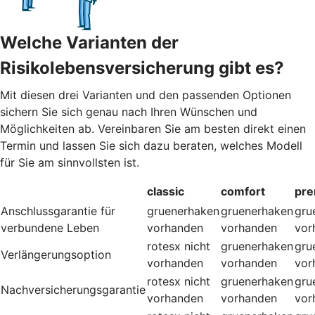
Welche Varianten der
Risikolebensversicherung gibt es?
Mit diesen drei Varianten und den passenden Optionen
sichern Sie sich genau nach Ihren Wünschen und
Möglichkeiten ab. Vereinbaren Sie am besten direkt einen
Termin und lassen Sie sich dazu beraten, welches Modell
für Sie am sinnvollsten ist.
classic
comfort
pr
Anschlussgarantie für
gruenerhaken
gruenerhaken
gru
verbundene Leben
vorhanden
vorhanden
vor
rotesx
nicht
gruenerhaken
gru
Verlängerungsoption
vorhanden
vorhanden
vor
rotesx
nicht
gruenerhaken
gru
Nachversicherungsgarantie
vorhanden
vorhanden
vor