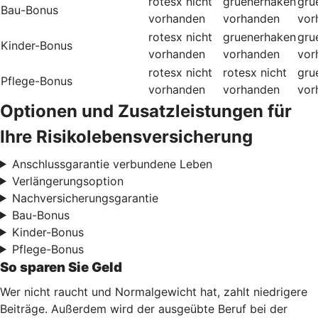
rotesx
nicht
gruenerhaken
gru
Bau-Bonus
vorhanden
vorhanden
vor
rotesx
nicht
gruenerhaken
gru
Kinder-Bonus
vorhanden
vorhanden
vor
rotesx
nicht
rotesx
nicht
gru
Pflege-Bonus
vorhanden
vorhanden
vor
Optionen und Zusatzleistungen für
Ihre Risikolebensversicherung
Anschlussgarantie verbundene Leben
Verlängerungsoption
Nachversicherungsgarantie
Bau-Bonus
Kinder-Bonus
Pflege-Bonus
So sparen Sie Geld
Wer nicht raucht und Normalgewicht hat, zahlt niedrigere
Beiträge. Außerdem wird der ausgeübte Beruf bei der