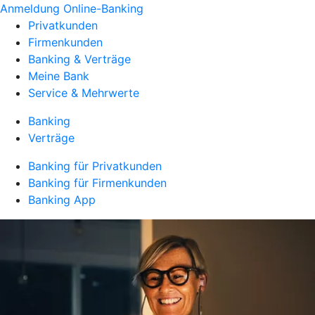
Anmeldung Online-Banking
Privatkunden
Firmenkunden
Banking & Verträge
Meine Bank
Service & Mehrwerte
Banking
Verträge
Banking für Privatkunden
Banking für Firmenkunden
Banking App