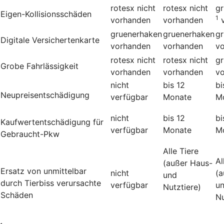
rotesx
nicht
rotesx
nicht
g
Eigen-Kollisionsschäden
1
vorhanden
vorhanden
gruenerhaken
gruenerhaken
g
Digitale Versichertenkarte
vorhanden
vorhanden
v
rotesx
nicht
rotesx
nicht
g
Grobe Fahrlässigkeit
vorhanden
vorhanden
v
nicht
bis 12
bi
Neupreisentschädigung
verfügbar
Monate
M
nicht
bis 12
bi
Kauf­wert­entschädi­gung für
verfügbar
Monate
M
Gebraucht-Pkw
Alle Tiere
Al
(außer Haus-
Ersatz von unmittelbar
nicht
(a
und
durch Tierbiss verur­sachte
verfügbar
u
Nutztiere)
Schäden
Nu